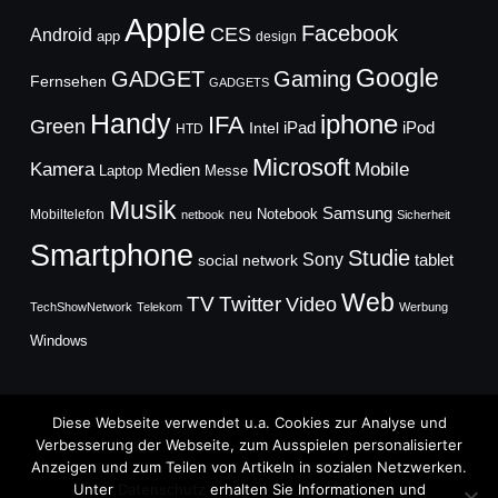
Apple
Facebook
CES
Android
app
design
Google
GADGET
Gaming
Fernsehen
GADGETS
Handy
iphone
IFA
Green
iPad
Intel
iPod
HTD
Microsoft
Mobile
Kamera
Medien
Laptop
Messe
Musik
Samsung
Notebook
Mobiltelefon
neu
netbook
Sicherheit
Smartphone
Studie
Sony
social network
tablet
Web
TV
Twitter
Video
TechShowNetwork
Telekom
Werbung
Windows
Diese Webseite verwendet u.a. Cookies zur Analyse und
Verbesserung der Webseite, zum Ausspielen personalisierter
Anzeigen und zum Teilen von Artikeln in sozialen Netzwerken.
Copyright © 2026
Unter
Datenschutz
erhalten Sie Informationen und