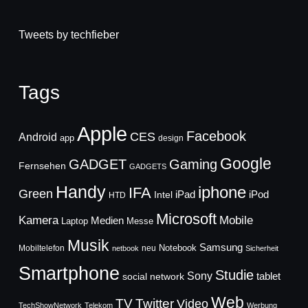
Tweets by techfieber
Tags
Apple
Facebook
CES
Android
app
design
Google
GADGET
Gaming
Fernsehen
GADGETS
Handy
iphone
IFA
Green
iPad
Intel
iPod
HTD
Microsoft
Mobile
Kamera
Medien
Laptop
Messe
Musik
Samsung
Notebook
Mobiltelefon
neu
netbook
Sicherheit
Smartphone
Studie
Sony
social network
tablet
Web
TV
Twitter
Video
TechShowNetwork
Telekom
Werbung