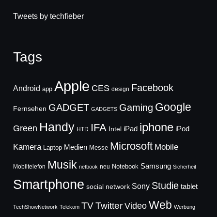
Tweets by techfieber
Tags
Apple
Facebook
CES
Android
app
design
Google
GADGET
Gaming
Fernsehen
GADGETS
Handy
iphone
IFA
Green
iPad
Intel
iPod
HTD
Microsoft
Mobile
Kamera
Medien
Laptop
Messe
Musik
Samsung
Notebook
Mobiltelefon
neu
netbook
Sicherheit
Smartphone
Studie
Sony
social network
tablet
Web
TV
Twitter
Video
TechShowNetwork
Telekom
Werbung