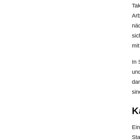
Tak
Arb
näc
sic
mit
In 
un
dan
sin
K
Ein
Sta