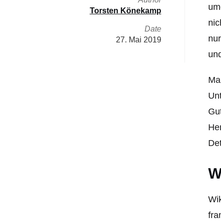
umg
Torsten Könekamp
nic
Date
nur
27. Mai 2019
und
Man
Unt
Gut
Her
Det
W
Wik
fra