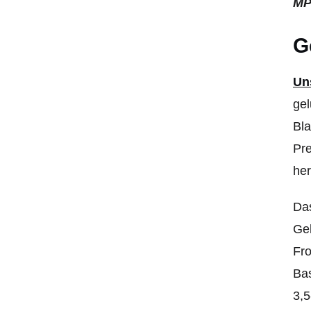
MP
G
Uns
gel
Bla
Pre
her
Das
Geh
Fro
Bas
3,5