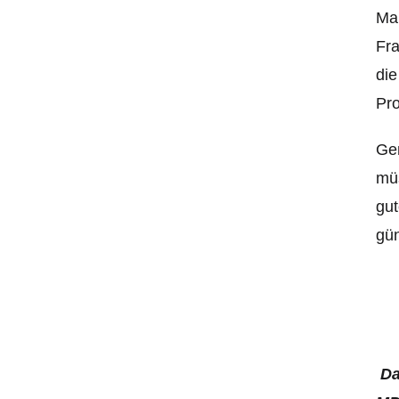
Mar
Fra
die
Pro
Gen
müs
gut
gün
Da