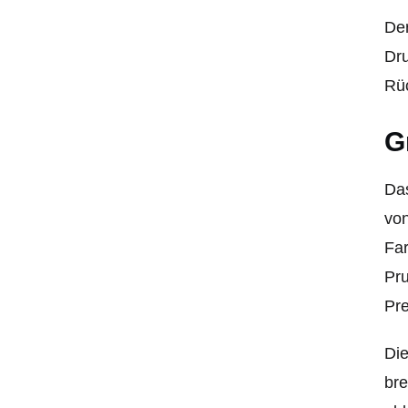
Der
Dru
Rüc
G
Das
von
Far
Pru
Pre
Die
bre