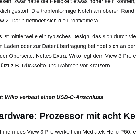
esen, zwar hätte die Helligkeit etwas höher sein können, 
klich gestört. Die tropfenförmige Notch am oberen Rand 
w 2. Darin befindet sich die Frontkamera.
 ist mitt­ler­weile ein typi­sches Design, das sich durch 
 Laden oder zur Datenübertragung befindet sich an der
der Oberseite. Nettes Extra: Wiko legt dem View 3 Pro 
ützt z.B. Rückseite und Rahmen vor Kratzern.
t: Wiko verbaut einen USB-C-Anschluss
ardware: Prozessor mit acht K
Innern des View 3 Pro werkelt ein Mediatek Helio P60, e