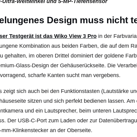
-Ultra-Weitwinkel und 5-MP-Tiefensensor
elungenes Design muss nicht te
er Test­gerät ist das Wiko View 3 Pro
in der Farb­va­ri
ungene Kombi­na­tion aus beiden Farben, die auf dem R
u gehalten, im oberen Drittel dominiert der goldene Farb­
mium-Glass-Design der Gehäu­se­rück­seite. Die Verar­bei
vorragend, scharfe Kanten sucht man vergebens.
 zeigt sich auch bei den Funk­ti­ons­tasten (Laut­stärke u
äus­e­seite sitzen und sich perfekt bedienen lassen. Am 
ntkamera und ein Lautsprecher, beim unteren Lautsprec
s. Der USB-C-Port zum Laden oder zur Datenübertragung
-mm-Klinkenstecker an der Oberseite.