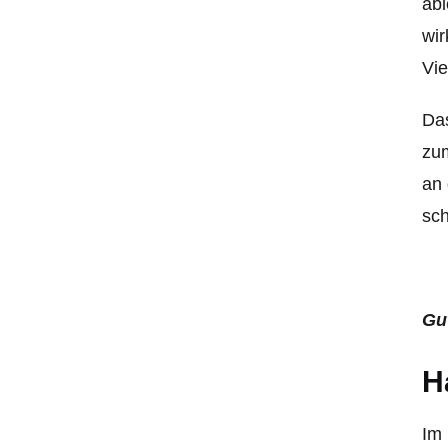
abl
wir
Vie
Das
zum
an 
sch
Gu
H
Im 