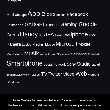
Apple
Facebook
CES
Android
app
design
Google
GADGET
Gaming
Fernsehen
GADGETS
Handy
iphone
IFA
Green
iPad
Intel
iPod
HTD
Microsoft
Mobile
Kamera
Medien
Laptop
Messe
Musik
Samsung
Notebook
Mobiltelefon
neu
netbook
Sicherheit
Smartphone
Studie
Sony
social network
tablet
Web
TV
Twitter
Video
TechShowNetwork
Telekom
Werbung
Windows
Diese Webseite verwendet u.a. Cookies zur Analyse und
Verbesserung der Webseite, zum Ausspielen personalisierter