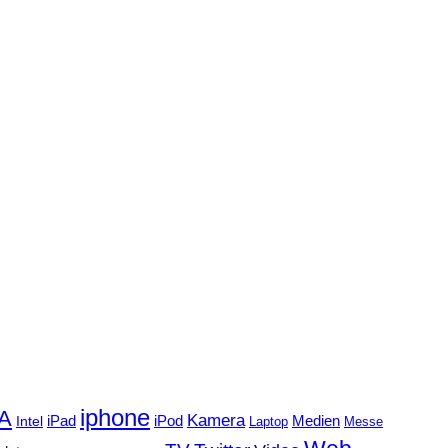
iphone
FA
Kamera
iPad
Intel
iPod
Medien
Laptop
Messe