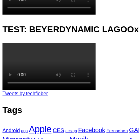
TEST: BEYERDYNAMIC LAGOO
Tweets by techfieber
Tags
Apple
Facebook
GA
CES
Android
Fernsehen
app
design