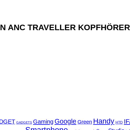
xN ANC TRAVELLER KOPFHÖRER
Handy
Google
I
DGET
Gaming
Green
GADGETS
HTD