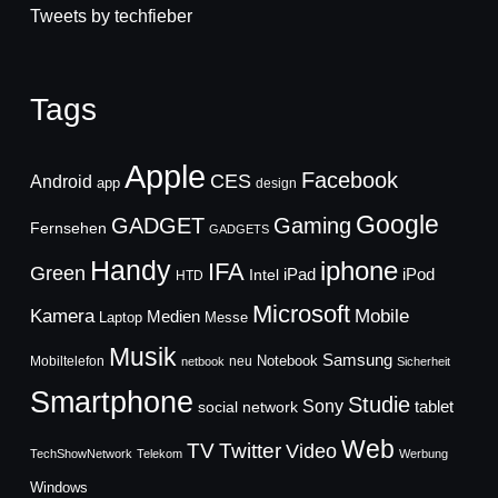
Tweets by techfieber
Tags
Apple
Facebook
CES
Android
app
design
Google
GADGET
Gaming
Fernsehen
GADGETS
Handy
iphone
IFA
Green
iPad
Intel
iPod
HTD
Microsoft
Mobile
Kamera
Medien
Laptop
Messe
Musik
Samsung
Notebook
Mobiltelefon
neu
netbook
Sicherheit
Smartphone
Studie
Sony
social network
tablet
Web
TV
Twitter
Video
TechShowNetwork
Telekom
Werbung
Windows