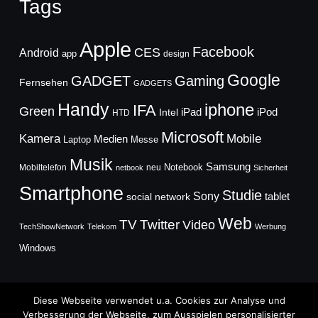
Tags
Apple
Facebook
CES
Android
app
design
Google
GADGET
Gaming
Fernsehen
GADGETS
Handy
iphone
IFA
Green
iPad
Intel
iPod
HTD
Microsoft
Mobile
Kamera
Medien
Laptop
Messe
Musik
Samsung
Notebook
Mobiltelefon
neu
netbook
Sicherheit
Smartphone
Studie
Sony
social network
tablet
Web
TV
Twitter
Video
TechShowNetwork
Telekom
Werbung
Windows
Diese Webseite verwendet u.a. Cookies zur Analyse und
Verbesserung der Webseite, zum Ausspielen personalisierter