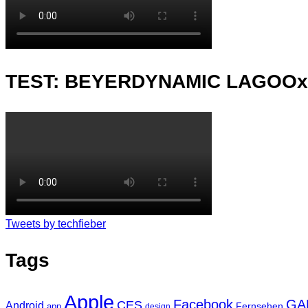
TEST: BEYERDYNAMIC LAGOO
Tweets by techfieber
Tags
Apple
Facebook
GA
CES
Android
Fernsehen
app
design