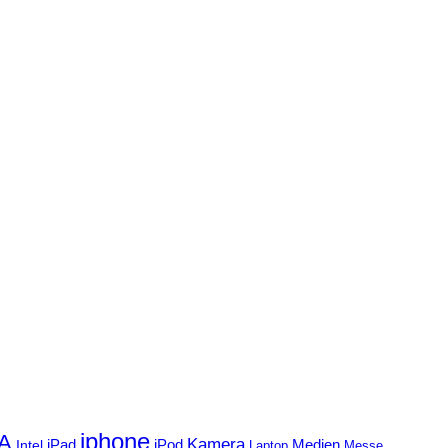
iphone
FA
Kamera
iPad
Intel
iPod
Medien
Laptop
Messe