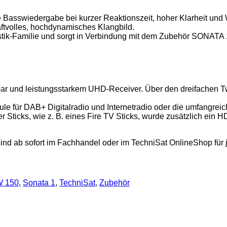
sswiedergabe bei kurzer Reaktionszeit, hoher Klarheit und Wu
aftvolles, hochdynamisches Klangbild.
tik-Familie und sorgt in Verbindung mit dem Zubehör SONAT
r und leistungsstarkem UHD-Receiver. Über den dreifachen Tw
e für DAB+ Digitalradio und Internetradio oder die umfangrei
 Sticks, wie z. B. eines Fire TV Sticks, wurde zusätzlich ein
sofort im Fachhandel oder im TechniSat OnlineShop für je 
 150
,
Sonata 1
,
TechniSat
,
Zubehör