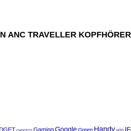
xN ANC TRAVELLER KOPFHÖRER
Handy
Google
I
DGET
Gaming
Green
GADGETS
HTD