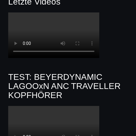
Letzte Videos
TEST: BEYERDYNAMIC
LAGOOxN ANC TRAVELLER
KOPFHÖRER