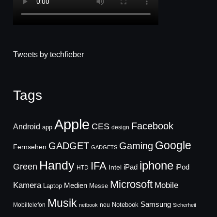
Tweets by techfieber
Tags
Apple
Facebook
CES
Android
app
design
Google
GADGET
Gaming
Fernsehen
GADGETS
Handy
iphone
IFA
Green
iPad
Intel
iPod
HTD
Microsoft
Mobile
Kamera
Medien
Laptop
Messe
Musik
Samsung
Notebook
Mobiltelefon
neu
netbook
Sicherheit