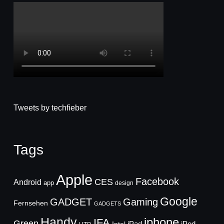
Tweets by techfieber
Tags
Apple
Facebook
CES
Android
app
design
Google
GADGET
Gaming
Fernsehen
GADGETS
Handy
iphone
IFA
Green
iPad
Intel
iPod