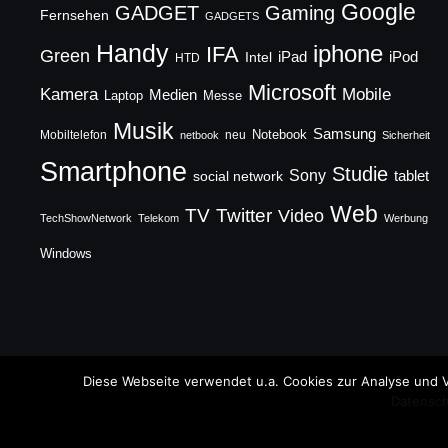
Google
GADGET
Gaming
Fernsehen
GADGETS
Handy
iphone
IFA
Green
iPad
Intel
iPod
HTD
Microsoft
Mobile
Kamera
Medien
Laptop
Messe
Musik
Samsung
Notebook
Mobiltelefon
neu
netbook
Sicherheit
Smartphone
Studie
Sony
social network
tablet
Web
TV
Twitter
Video
TechShowNetwork
Telekom
Werbung
Windows
Copyright © 2026 TechFieber Blog
Diese Webseite verwendet u.a. Cookies zur Analyse und V
Datensch
Designed by
WPZOOM