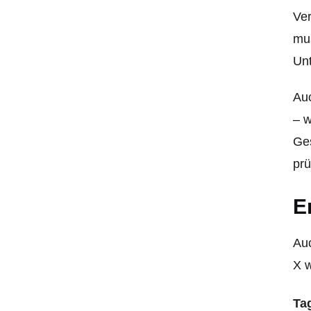
Ver
mus
Unt
Auc
– w
Ges
prü
E
Auc
X w
Ta