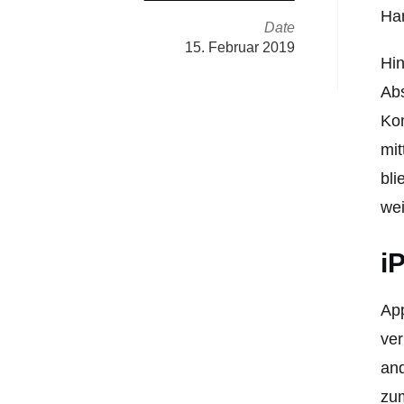
Ha
Date
15. Februar 2019
Hin
Abs
Kom
mit
bli
wei
i
Ap
ver
and
zu