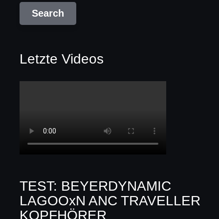
Letzte Videos
TEST: BEYERDYNAMIC
LAGOOxN ANC TRAVELLER
KOPFHÖRER