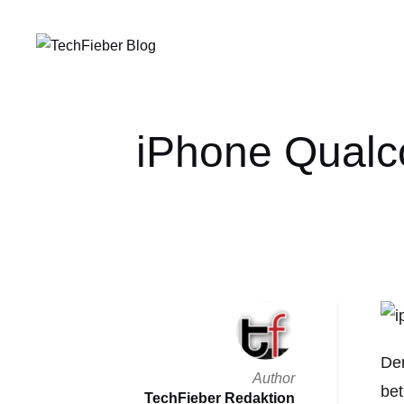
iPhone Qualc
Der
Author
be
TechFieber Redaktion