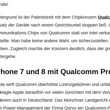
ndel.
tergrund ist der Patentstreit mit dem Chipkonzern
Qual
atz der Geräte nach einem Gerichtsurteil stoppen ließ. 
munikations-Chips von Qualcomm statt von Intel verka
teilte. Man habe keine andere Wahl, um sicherzustellen, 
eben. Zugleich machte der Konzern deutlich, dass der g
tergehe.
Phone 7 und 8 mit Qualcomm Pr
ple wirft Qualcomm überhöhte Lizenzgebühren und unfa
klagte Apple daraufhin vor vielen Gerichten mit dem Vor
erem auch in Deutschland. Das Münchner Landgericht 
m Power-Management d
er Firma Qorvo ein Qualcomm-Pat