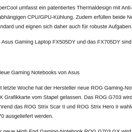
erCool umfasst ein patentiertes Thermaldesign mit Anti-
abhängigen CPU/GPU-Kühlung. Zudem erfüllen beide N
ndard und eignen sich daher auch für robuste Aufgaben
e Asus Gaming Laptop FX505DY und das FX705DY sind ab
t letzte Woche hat der Hersteller neue ROG Gaming-No
 Grafikkarte vom Stapel gelassen. Das ROG G703 wird 
rend das ROG Strix Scar II und ROG Strix Hero II wah
0 ausgeliefert werden.
s neue High End Gaming-Notebook ROG G703 GX wird vo