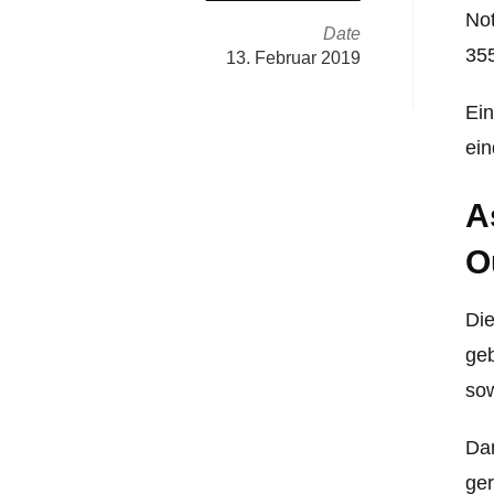
No
Date
355
13. Februar 2019
Ein
ein
A
O
Die
geb
sow
Dan
ger