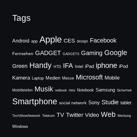
Tags
Apple
Facebook
CES
Android
app
design
Google
GADGET
Gaming
Fernsehen
GADGETS
Handy
iphone
IFA
Green
iPad
Intel
iPod
HTD
Microsoft
Mobile
Kamera
Medien
Laptop
Messe
Musik
Samsung
Notebook
Mobiltelefon
neu
netbook
Sicherheit
Smartphone
Studie
Sony
social network
tablet
Web
TV
Twitter
Video
TechShowNetwork
Telekom
Werbung
Windows