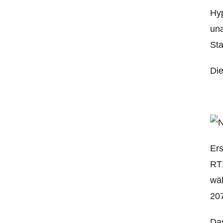
Hyp
un
Sta
Di
Ers
RTX
wäh
207
Da