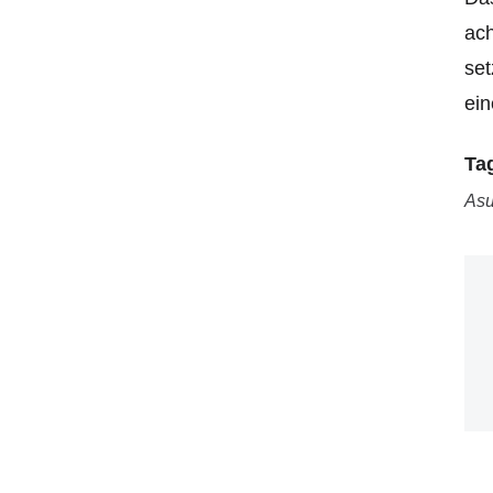
ach
set
ein
Ta
As