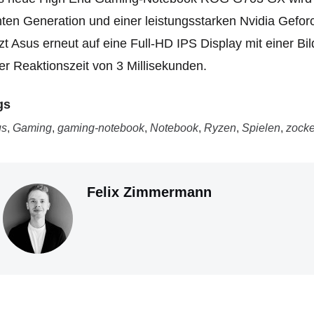
ten Generation und einer leistungsstarken Nvidia Gefo
zt Asus erneut auf eine Full-HD IPS Display mit einer B
er Reaktionszeit von 3 Millisekunden.
gs
us
,
Gaming
,
gaming-notebook
,
Notebook
,
Ryzen
,
Spielen
,
zock
Felix Zimmermann