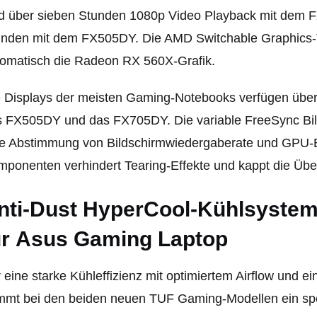
d über sieben Stunden 1080p Video Playback mit dem F
nden mit dem FX505DY. Die AMD Switchable Graphics-Te
tomatisch die Radeon RX 560X-Grafik.
 Displays der meisten Gaming-Notebooks verfügen über 
 FX505DY und das FX705DY. Die variable FreeSync Bild
e Abstimmung von Bildschirmwiedergaberate und GPU-Bi
ponenten verhindert Tearing-Effekte und kappt die Üb
nti-Dust HyperCool-Kühlsystem
ür Asus Gaming Laptop
 eine starke Kühleffizienz mit optimiertem Airflow und e
mmt bei den beiden neuen TUF Gaming-Modellen ein spe