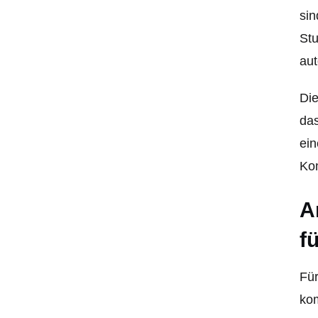
sin
Stu
au
Die
das
ein
Kom
A
f
Für
ko