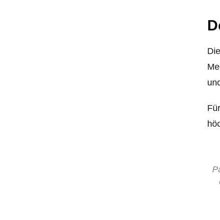
D
Die
Meg
und
Für
höc
P