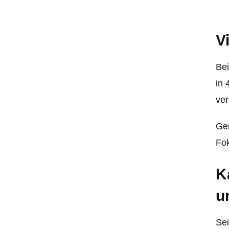
V
Bei
in 
ver
Gem
Fok
K
u
Sei