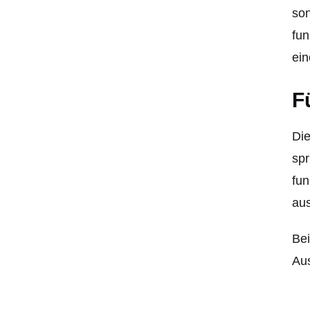
so
fun
ein
F
Die
sp
fun
aus
Bei
Aus