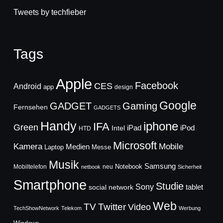
Tweets by techfieber
Tags
Apple
Facebook
CES
Android
app
design
Google
GADGET
Gaming
Fernsehen
GADGETS
Handy
iphone
IFA
Green
iPad
Intel
iPod
HTD
Microsoft
Mobile
Kamera
Medien
Laptop
Messe
Musik
Samsung
Notebook
Mobiltelefon
neu
netbook
Sicherheit
Smartphone
Studie
Sony
social network
tablet
Web
TV
Twitter
Video
TechShowNetwork
Telekom
Werbung