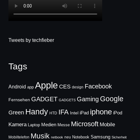
Tweets by techfieber
Tags
Apple
Facebook
CES
Android
app
design
Google
GADGET
Gaming
Fernsehen
GADGETS
Handy
iphone
IFA
Green
iPad
Intel
iPod
HTD
Microsoft
Mobile
Kamera
Medien
Laptop
Messe
Musik
Samsung
Notebook
Mobiltelefon
neu
netbook
Sicherheit