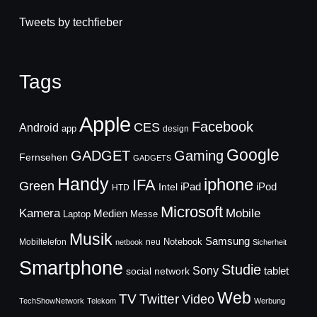
Tweets by techfieber
Tags
Apple
Facebook
CES
Android
app
design
Google
GADGET
Gaming
Fernsehen
GADGETS
Handy
iphone
IFA
Green
iPad
Intel
iPod
HTD
Microsoft
Mobile
Kamera
Medien
Laptop
Messe
Musik
Samsung
Notebook
Mobiltelefon
neu
netbook
Sicherheit
Smartphone
Studie
Sony
social network
tablet
Web
TV
Twitter
Video
TechShowNetwork
Telekom
Werbung