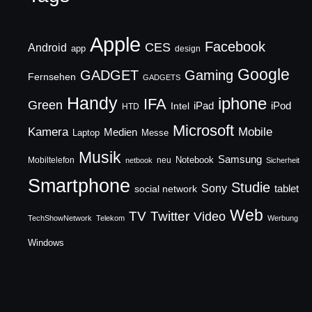
Apple
Facebook
CES
Android
app
design
Google
GADGET
Gaming
Fernsehen
GADGETS
Handy
iphone
IFA
Green
iPad
Intel
iPod
HTD
Microsoft
Mobile
Kamera
Medien
Laptop
Messe
Musik
Samsung
Notebook
Mobiltelefon
neu
netbook
Sicherheit
Smartphone
Studie
Sony
social network
tablet
Web
TV
Twitter
Video
TechShowNetwork
Telekom
Werbung
Windows