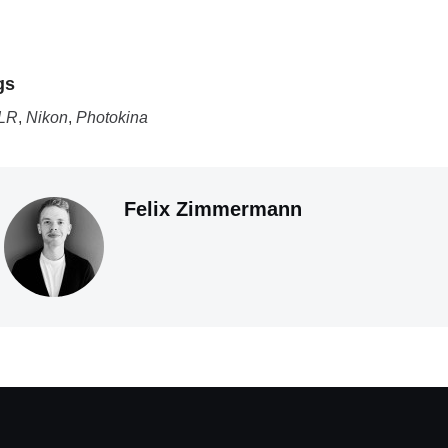
gs
LR
,
Nikon
,
Photokina
Felix Zimmermann