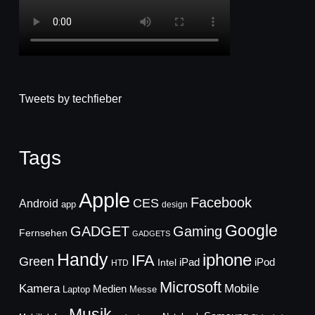
Tweets by techfieber
Tags
Apple
Facebook
CES
Android
app
design
Google
GADGET
Gaming
Fernsehen
GADGETS
Handy
iphone
IFA
Green
iPad
Intel
iPod
HTD
Microsoft
Mobile
Kamera
Medien
Laptop
Messe
Musik