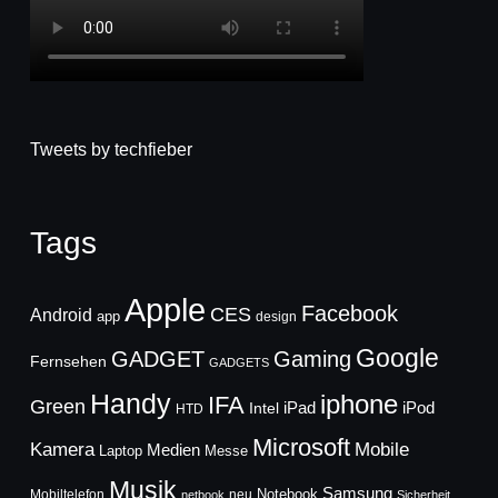
Tweets by techfieber
Tags
Apple
Facebook
CES
Android
app
design
Google
GADGET
Gaming
Fernsehen
GADGETS
Handy
iphone
IFA
Green
iPad
Intel
iPod
HTD
Microsoft
Mobile
Kamera
Medien
Laptop
Messe
Musik
Samsung
Notebook
Mobiltelefon
neu
netbook
Sicherheit