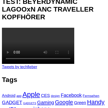
TEST: BEYERDYNAMIC
LAGOOxN ANC TRAVELLER
KOPFHÖRER
Tweets by techfieber
Tags
Apple
Facebook
CES
Android
Fernsehen
app
design
Handy
Google
GADGET
Gaming
Green
GADGETS