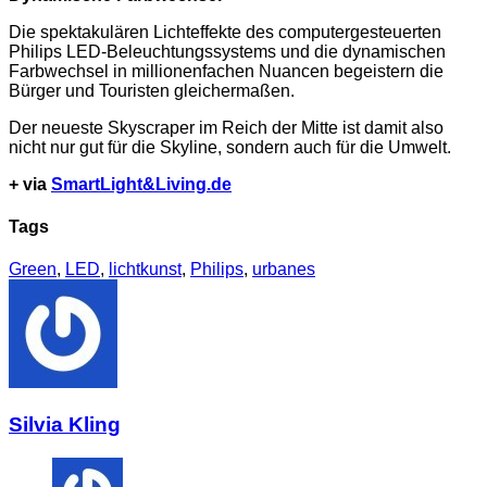
Die spektakulären Lichteffekte des computergesteuerten
Philips LED-Beleuchtungssystems und die dynamischen
Farbwechsel in millionenfachen Nuancen begeistern die
Bürger und Touristen gleichermaßen.
Der neueste Skyscraper im Reich der Mitte ist damit also
nicht nur gut für die Skyline, sondern auch für die Umwelt.
+ via
SmartLight&Living.de
Tags
Green
,
LED
,
lichtkunst
,
Philips
,
urbanes
Silvia Kling