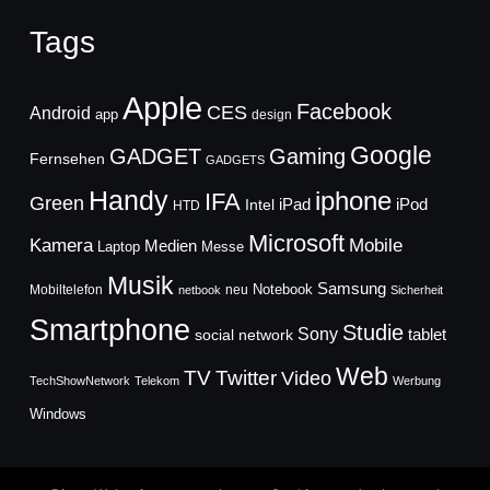
Tags
Apple
Facebook
CES
Android
app
design
Google
GADGET
Gaming
Fernsehen
GADGETS
Handy
iphone
IFA
Green
iPad
Intel
iPod
HTD
Microsoft
Mobile
Kamera
Medien
Laptop
Messe
Musik
Samsung
Notebook
Mobiltelefon
neu
netbook
Sicherheit
Smartphone
Studie
Sony
social network
tablet
Web
TV
Twitter
Video
TechShowNetwork
Telekom
Werbung
Windows