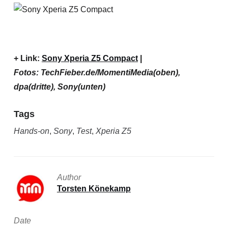
+ Link:
Sony Xperia Z5 Compact
|
Fotos: TechFieber.de/MomentiMedia(oben),
dpa(dritte), Sony(unten)
Tags
Hands-on
,
Sony
,
Test
,
Xperia Z5
Author
Torsten Könekamp
Date