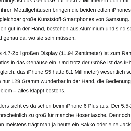
erdings ist das Gehäuse nur noch 7 Millimetern dünn mi
 ihren Metallgehäusen bringen die beiden edlen iPhones
gleichbar große Kunststoff-Smartphones von Samsung. 
gen gut in der Hand, bestehen aus Aluminium und sind se
d genau da, wo sie sein müssen.
 4,7-Zoll großen Display (11,94 Zentimeter) ist zum Rand
tlos in das Gehäuse ein. Und trotz der Größe ist das iP
gleich: das iPhone S5 hatte 8,1 Millimeter) wesentlich s
 nur 129 Gramm wunderbar in der Hand, die Bedienung m
blem – alles klappt bestens.
ers sieht es da schon beim iPhone 6 Plus aus: Der 5,5-Z
rscheinlich zu groß für manche Hosentasche. Dennoch 
n meistens trägt man ja heute ein Sakko oder eine Jack