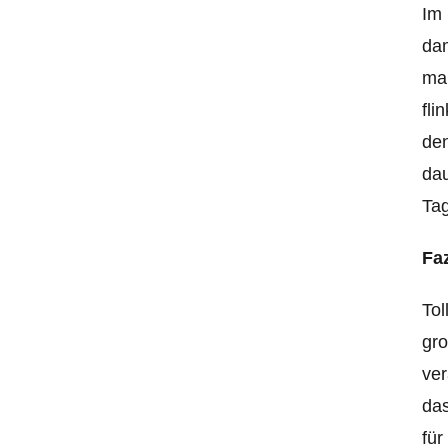
Im 
dam
man
fli
den
dau
Tag
Fa
Tol
gro
ver
das
für