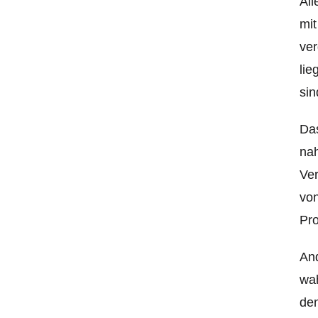
All
mit
ver
lie
sin
Das
nah
Ver
von
Pro
And
wah
den