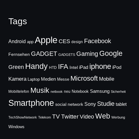
Tags
Apple
Facebook
CES
Android
app
design
Google
GADGET
Gaming
Fernsehen
GADGETS
Handy
iphone
IFA
Green
iPad
Intel
iPod
HTD
Microsoft
Mobile
Kamera
Medien
Laptop
Messe
Musik
Samsung
Notebook
Mobiltelefon
neu
netbook
Sicherheit
Smartphone
Studie
Sony
social network
tablet
Web
TV
Twitter
Video
TechShowNetwork
Telekom
Werbung
Windows