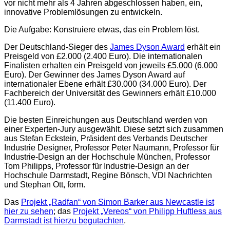
vor nicht mehr als 4 Jahren abgeschlossen haben, ein,
innovative Problemlösungen zu entwickeln.
Die Aufgabe: Konstruiere etwas, das ein Problem löst.
Der Deutschland-Sieger des
James Dyson Award
erhält ein
Preisgeld von £2.000 (2.400 Euro). Die internationalen
Finalisten erhalten ein Preisgeld von jeweils £5.000 (6.000
Euro). Der Gewinner des James Dyson Award auf
internationaler Ebene erhält £30.000 (34.000 Euro). Der
Fachbereich der Universität des Gewinners erhält £10.000
(11.400 Euro).
Die besten Einreichungen aus Deutschland werden von
einer Experten-Jury ausgewählt. Diese setzt sich zusammen
aus Stefan Eckstein, Präsident des Verbands Deutscher
Industrie Designer, Professor Peter Naumann, Professor für
Industrie-Design an der Hochschule München, Professor
Tom Philipps, Professor für Industrie-Design an der
Hochschule Darmstadt, Regine Bönsch, VDI Nachrichten
und Stephan Ott, form.
Das
Projekt „Radfan“ von Simon Barker aus Newcastle ist
hier zu sehen
; das
Projekt „Vereos“ von Philipp Huftless aus
Darmstadt ist hierzu begutachten
.