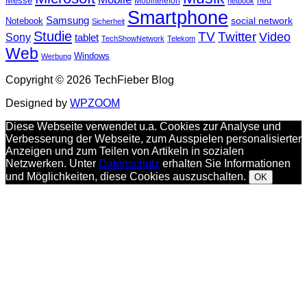
Messe
Mobiltelefon
neu
netbook
Smartphone
Samsung
social network
Notebook
Sicherheit
Studie
TV
Twitter
Video
Sony
tablet
TechShowNetwork
Telekom
Web
Windows
Werbung
Copyright © 2026 TechFieber Blog
Designed by
WPZOOM
Diese Webseite verwendet u.a. Cookies zur Analyse und
Verbesserung der Webseite, zum Ausspielen personalisierter
Anzeigen und zum Teilen von Artikeln in sozialen
Netzwerken. Unter
Datenschutz
erhalten Sie Informationen
und Möglichkeiten, diese Cookies auszuschalten.
OK