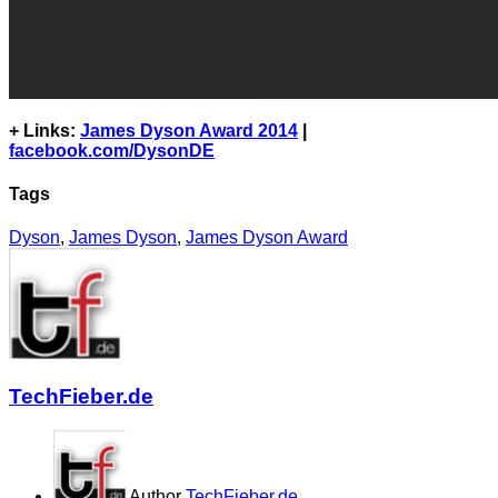
+ Links:
James Dyson Award 2014
|
facebook.com/DysonDE
Tags
Dyson
,
James Dyson
,
James Dyson Award
TechFieber.de
Author
TechFieber.de