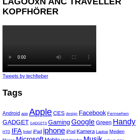
LAGOOxN ANC TRAVELLER
KOPFHÖRER
Tweets by techfieber
Tags
Apple
Facebook
CES
Android
Fernsehen
app
design
Handy
Google
GADGET
Gaming
Green
GADGETS
iphone
IFA
Kamera
iPad
Intel
iPod
Medien
Laptop
HTD
Musik
Microsoft
Mobile