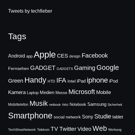
Tweets by techfieber
Tags
Apple
Facebook
CES
Android
app
design
Google
GADGET
Gaming
Fernsehen
GADGETS
Handy
iphone
IFA
Green
iPad
Intel
iPod
HTD
Microsoft
Mobile
Kamera
Medien
Laptop
Messe
Musik
Samsung
Notebook
Mobiltelefon
neu
netbook
Sicherheit
Smartphone
Studie
Sony
social network
tablet
Web
TV
Twitter
Video
TechShowNetwork
Telekom
Werbung