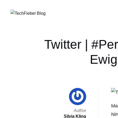
Twitter | #P
Ewigk
Man
Author
Nir
Silvia Kling