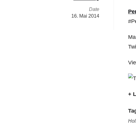
Date
Pe
16. Mai 2014
#Pe
Man
Twi
Vie
+ 
Ta
Hol