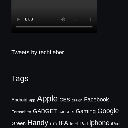
Tweets by techfieber
Tags
Apple
Facebook
CES
Android
app
design
Google
GADGET
Gaming
Fernsehen
GADGETS
Handy
iphone
IFA
Green
iPad
Intel
iPod
HTD