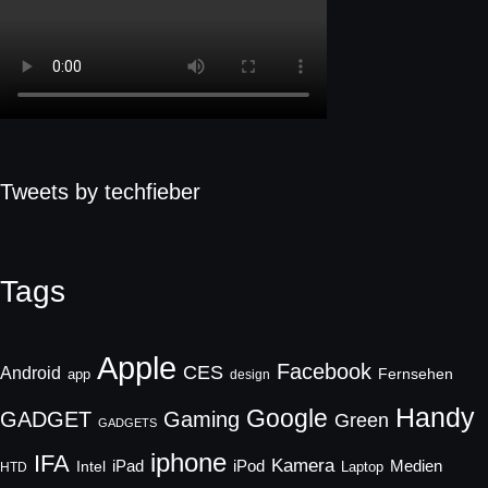
Tweets by techfieber
Tags
Apple
Facebook
CES
Android
Fernsehen
app
design
Handy
Google
GADGET
Gaming
Green
GADGETS
iphone
IFA
Kamera
iPad
Intel
iPod
Medien
Laptop
HTD