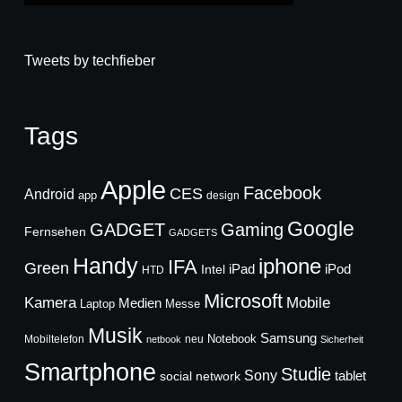
Tweets by techfieber
Tags
Apple
Facebook
CES
Android
app
design
Google
GADGET
Gaming
Fernsehen
GADGETS
Handy
iphone
IFA
Green
iPad
Intel
iPod
HTD
Microsoft
Mobile
Kamera
Medien
Laptop
Messe
Musik
Samsung
Notebook
Mobiltelefon
neu
netbook
Sicherheit
Smartphone
Studie
Sony
social network
tablet