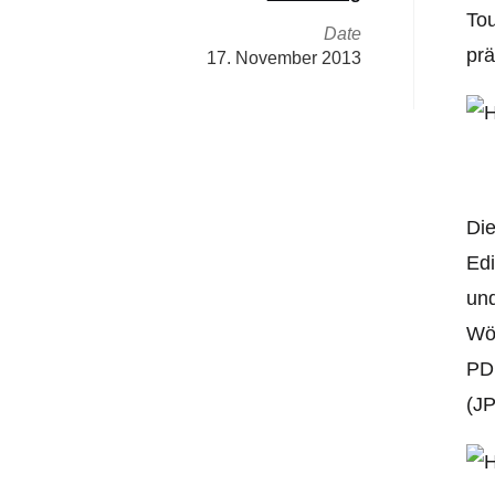
Tou
Date
prä
17. November 2013
Die
Edi
und
Wö
PD
(J