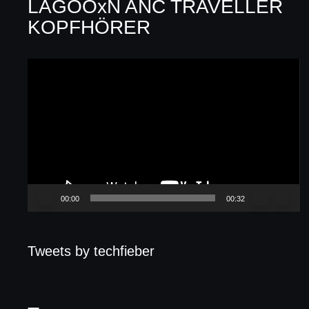
LAGOOxN ANC TRAVELLER
KOPFHÖRER
Video-
Player
00:00
00:32
Tweets by techfieber