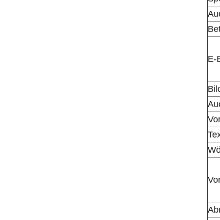
Au
Be
E-
Bil
Au
Vo
Te
Wö
Vor
Ab