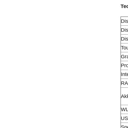
Te
Di
Di
Di
To
Gr
Pr
Int
R
Ak
W
US
Sp