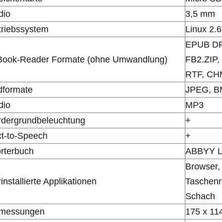
dio
3,5 mm
triebssystem
Linux 2.6
EPUB DR
Book-Reader Formate (ohne Umwandlung)
FB2.ZIP
RTF, CH
dformate
JPEG, B
dio
MP3
rdergrundbeleuchtung
+
xt-to-Speech
+
rterbuch
ABBYY L
Browser,
installierte Applikationen
Taschenre
Schach
messungen
175 х 11