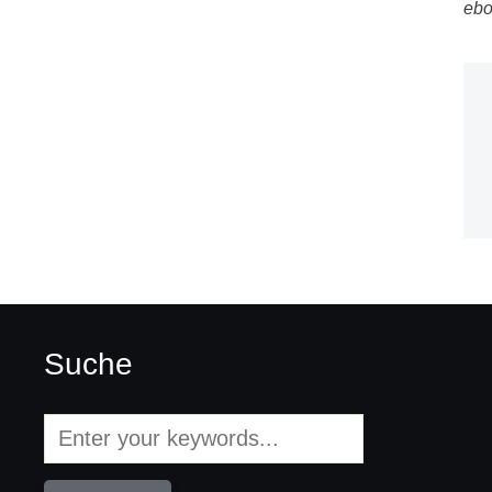
eb
Suche