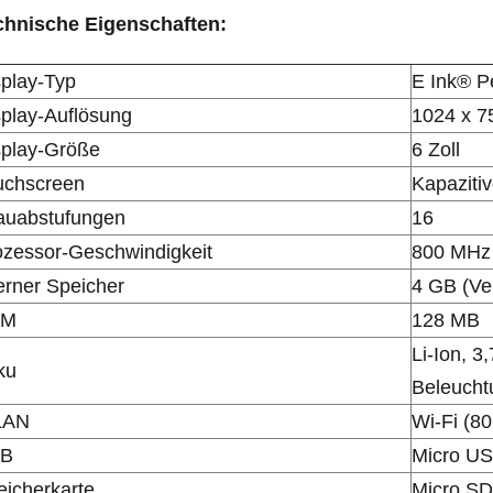
chnische Eigenschaften:
splay-Typ
E Ink® P
splay-Auflösung
1024 x 75
splay-Größe
6 Zoll
uchscreen
Kapazitiv
auabstufungen
16
ozessor-Geschwindigkeit
800 MHz
erner Speicher
4 GB (Ve
AM
128 МB
Li-Ion, 3
ku
Beleucht
LAN
Wi-Fi (80
B
Micro U
eicherkarte
Micro SD