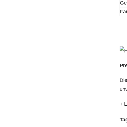
Ge
Fa
Pr
Die
unv
+ 
Ta