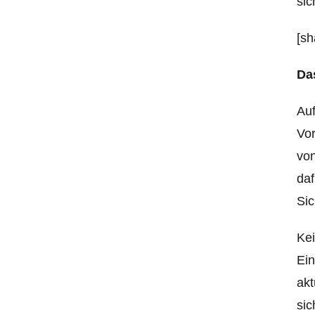
sic
[sh
Da
Auf
Vor
von
daf
Sic
Ke
Ein
akt
sic