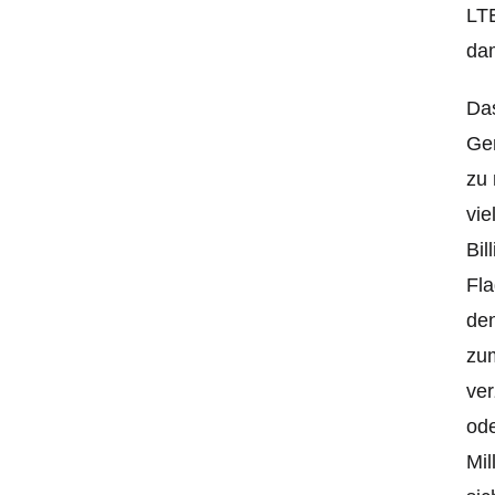
LTE
da
Das
Ger
zu 
vie
Bil
Fla
den
zum
ver
ode
Mil