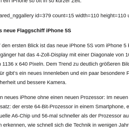
h ein iPhone so oft in so kurzer Zeit.
ared_nggallery id=379 count=15 width=110 height=110 ur
s neue Flaggschiff iPhone 5S
 den ersten Blick ist das neue iPhone 5S vom iPhone 5
gänger hat das 4-Zoll-Display mit einer Diagonale von 
 1136 x 640 Pixeln. Dem Trend zu deutlich größeren Bild
ür gibt’s ein neues Innenleben und ein paar besondere
herheit und bessere Kamera.
in neues iPhone ohne einen neuen Prozessor: Im neue
satz: der erste 64-Bit-Prozessor in einem Smartphone, er
uelle A6-Chip und 56-mal schneller als der Prozessor a
h erkennen, wie schnell sich die Technik in wenigen Jah