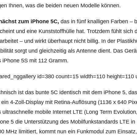
en Ihnen, was die beiden neuen Modelle können.
nächst zum iPhone 5C,
das in fünf knalligen Farben – b
cheint und eine Kunststoffhülle hat. Trotzdem fühlt sich 
arbeitet – und wirkt überhaupt nicht billig. In der Plastik
bilität sorgt und gleichzeitig als Antenne dient. Das Ge
s iPhone 5S mit 112 Gramm.
ared_nggallery id=380 count=15 width=110 height=110 ur
hnisch ist das bunte 5C identisch mit dem iPhone 5, da
 ein 4-Zoll-Display mit Retina-Auflösung (1136 x 640 Pix
 ultraschnelle mobile Internet LTE (Long Term Evolutio
one 5 die Unterstützung des Mobilfunkstandards LTE i
0 MHz limitiert, kommt nun ein Funkmodul zum Einsatz, 