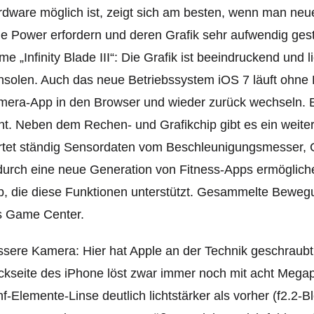
dware möglich ist, zeigt sich am besten, wenn man neue
le Power erfordern und deren Grafik sehr aufwendig gesta
e „Infinity Blade III“: Die Grafik ist beeindruckend und
solen. Auch das neue Betriebssystem iOS 7 läuft ohne 
era-App in den Browser und wieder zurück wechseln. Ein
ht. Neben dem Rechen- und Grafikchip gibt es ein weite
rtet ständig Sensordaten vom Beschleunigungsmesser, 
urch eine neue Generation von Fitness-Apps ermögliche
, die diese Funktionen unterstützt. Gesammelte Bewegu
s Game Center.
sere Kamera: Hier hat Apple an der Technik geschraubt
kseite des iPhone löst zwar immer noch mit acht Megapixe
f-Elemente-Linse deutlich lichtstärker als vorher (f2.2-B