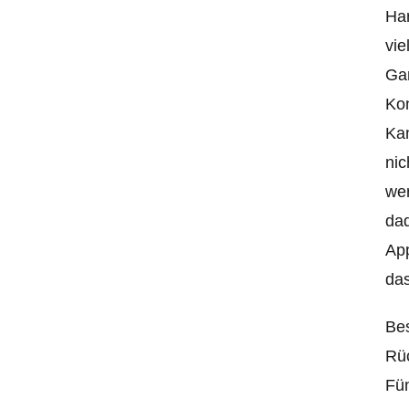
Har
vie
Gam
Kon
Kam
nic
we
dad
App
da
Bes
Rüc
Fün