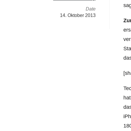
sag
Date
14. Oktober 2013
Zu
ers
ver
Sta
da
[sh
Tec
hat
das
iPh
180