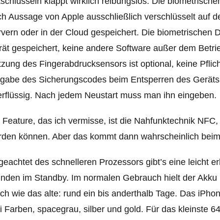
schlüsseln klappt wirklich reibungslos. Die biometrisc
h Aussage von Apple ausschließlich verschlüsselt auf d
vern oder in der Cloud gespeichert. Die biometrischen 
ät gespeichert, keine andere Software außer dem Betri
zung des Fingerabdrucksensors ist optional, keine Pflich
gabe des Sicherungscodes beim Entsperren des Geräts. 
rflüssig. Nach jedem Neustart muss man ihn eingeben.
 Feature, das ich vermisse, ist die Nahfunktechnik NFC,
rden können. Aber das kommt dann wahrscheinlich beim
eachtet des schnelleren Prozessors gibt’s eine leicht e
nden im Standby. Im normalen Gebrauch hielt der Akku 
ch wie das alte: rund ein bis anderthalb Tage. Das iPhon
i Farben, spacegrau, silber und gold. Für das kleinste 