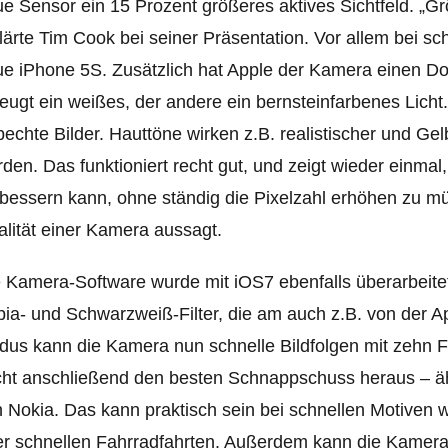
e Sensor ein 15 Prozent größeres aktives Sichtfeld. „Gr
lärte Tim Cook bei seiner Präsentation. Vor allem bei s
e iPhone 5S. Zusätzlich hat Apple der Kamera einen Dopp
eugt ein weißes, der andere ein bernsteinfarbenes Lich
bechte Bilder. Hauttöne wirken z.B. realistischer und G
den. Das funktioniert recht gut, und zeigt wieder einm
bessern kann, ohne ständig die Pixelzahl erhöhen zu müs
lität einer Kamera aussagt.
 Kamera-Software wurde mit iOS7 ebenfalls überarbeitet
ia- und Schwarzweiß-Filter, die am auch z.B. von der A
us kann die Kamera nun schnelle Bildfolgen mit zehn 
cht anschließend den besten Schnappschuss heraus – ä
 Nokia. Das kann praktisch sein bei schnellen Motiven 
r schnellen Fahrradfahrten. Außerdem kann die Kamera j