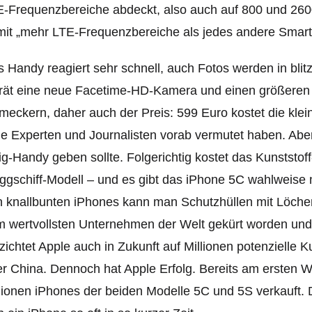
-Frequenzbereiche abdeckt, also auch auf 800 und 2600
mit „mehr LTE-Frequenzbereiche als jedes andere Smar
 Handy reagiert sehr schnell, auch Fotos werden in blit
ät eine neue Facetime-HD-Kamera und einen größeren Ak
meckern, daher auch der Preis: 599 Euro kostet die klei
le Experten und Journalisten vorab vermutet haben. Aber:
lig-Handy geben sollte. Folgerichtig kostet das Kunststo
ggschiff-Modell – und es gibt das iPhone 5C wahlweise
 knallbunten iPhones kann man Schutzhüllen mit Löcher
 wertvollsten Unternehmen der Welt gekürt worden und
zichtet Apple auch in Zukunft auf Millionen potenzielle
r China. Dennoch hat Apple Erfolg. Bereits am ersten
lionen iPhones der beiden Modelle 5C und 5S verkauft. 