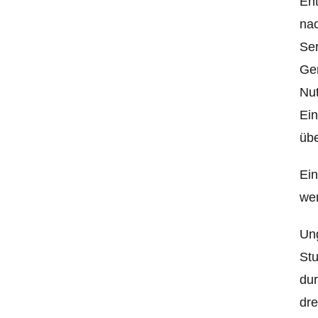
Ent
nac
Ser
Ger
Nut
Ein
übe
Ein
we
Ung
Stu
dur
dre