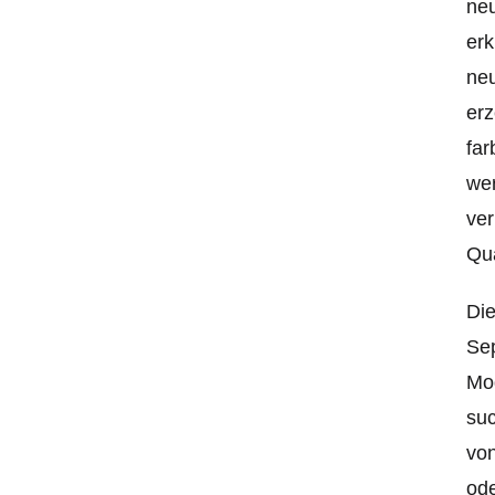
neu
erk
neu
erz
far
wer
ver
Qua
Die
Sep
Mod
su
von
ode