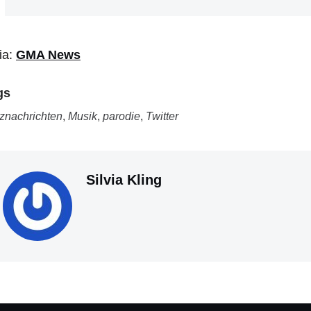
ia:
GMA News
gs
znachrichten
,
Musik
,
parodie
,
Twitter
Silvia Kling