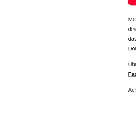
Mus
dir
das
Dom
Übr
Fa
Ac