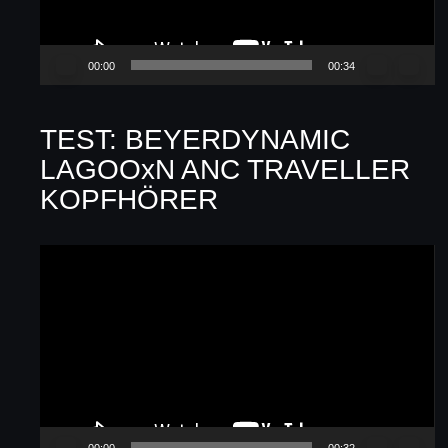
00:00
00:34
TEST: BEYERDYNAMIC
LAGOOxN ANC TRAVELLER
KOPFHÖRER
Video-
Player
00:00
00:32