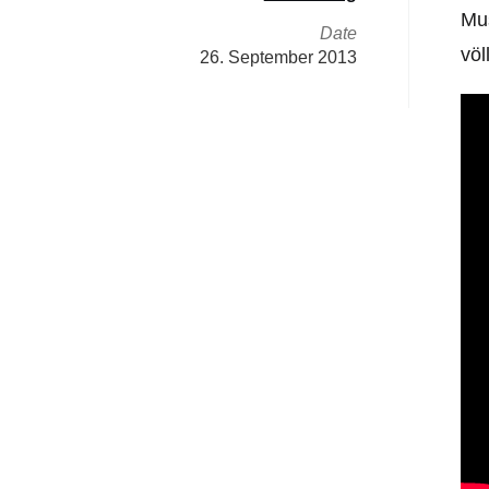
Mus
Date
völ
26. September 2013