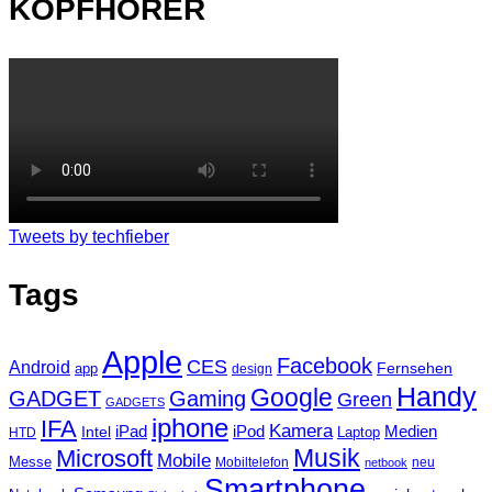
KOPFHÖRER
Tweets by techfieber
Tags
Apple
Facebook
CES
Android
Fernsehen
app
design
Handy
Google
GADGET
Gaming
Green
GADGETS
iphone
IFA
Kamera
iPad
Intel
iPod
Medien
Laptop
HTD
Musik
Microsoft
Mobile
Messe
Mobiltelefon
neu
netbook
Smartphone