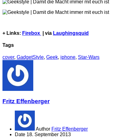
+ Links:
Firebox
| via
Laughingsquid
Tags
cover
,
GadgetStyle
,
Geek
,
iphone
,
Star-Wars
Fritz Effenberger
Author
Fritz Effenberger
Date
18. September 2013