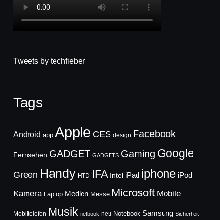
Tweets by techfieber
Tags
Apple
Facebook
CES
Android
app
design
Google
GADGET
Gaming
Fernsehen
GADGETS
Handy
iphone
IFA
Green
iPad
Intel
iPod
HTD
Microsoft
Mobile
Kamera
Medien
Laptop
Messe
Musik
Samsung
Notebook
Mobiltelefon
neu
netbook
Sicherheit