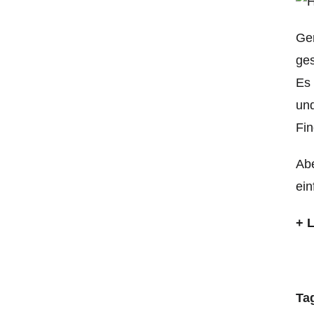
Gen
ges
Es 
und
Fi
Abe
ei
+ 
Ta