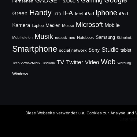
Google
GADGET
Gaming
Fernsehen
GADGETS
Handy
iphone
IFA
Green
iPad
Intel
iPod
HTD
Microsoft
Mobile
Kamera
Medien
Laptop
Messe
Musik
Samsung
Notebook
Mobiltelefon
neu
netbook
Sicherheit
Smartphone
Studie
Sony
social network
tablet
Web
TV
Twitter
Video
TechShowNetwork
Telekom
Werbung
Windows
Copyright © 2026 TechFieber Blog
Diese Webseite verwendet u.a. Cookies zur Analyse und V
Datensch
Designed by
WPZOOM