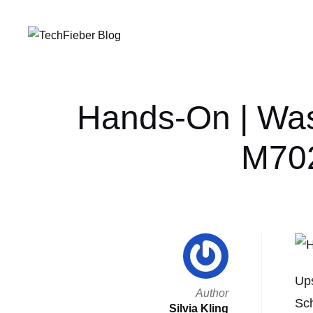
Hands-On | Wass
M702
Ups
Author
Sch
Silvia Kling