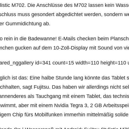
listic M702. Die Anschlüsse des M702 lassen kein Wasse
chluss muss gesondert abgedichtet werden, sondern we
ner Gummidichtung ab.
o rein in die Badewanne! E-Mails checken beim Planschen
mchen gucken auf dem 10-Zoll-Display mit Sound von vie
ared_nggallery id=341 count=15 width=110 height=110 ur
lich ist das: Eine halbe Stunde lang könnte das Tablet
chhalten, sagt Fujitsu. Das haben wir allerdings nicht sel
nnenderes als Tauchgang mit einem Tablet, das technis
wimmt, aber mit einem Nvidia Tegra 3, 2 GB Arbeitsspe
igem Chip fürs Mobilfunken immerhin mittelmäßig solid