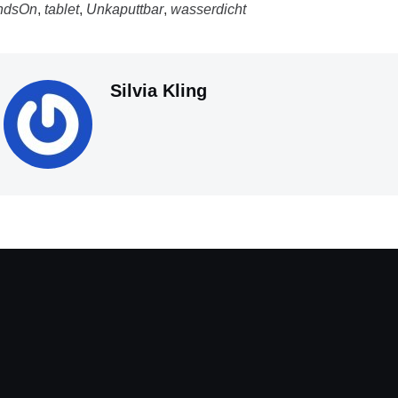
ndsOn
,
tablet
,
Unkaputtbar
,
wasserdicht
Silvia Kling