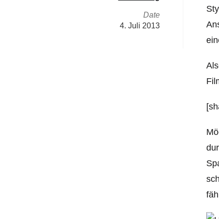
Sty
Date
Ans
4. Juli 2013
ei
Als
Fil
[sh
Mög
dur
Spa
sch
fäh