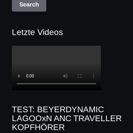
Letzte Videos
TEST: BEYERDYNAMIC
LAGOOxN ANC TRAVELLER
KOPFHÖRER