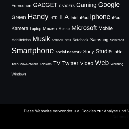
Google
GADGET
Gaming
Fernsehen
GADGETS
Handy
iphone
IFA
Green
iPad
Intel
iPod
HTD
Microsoft
Mobile
Kamera
Medien
Laptop
Messe
Musik
Samsung
Notebook
Mobiltelefon
neu
netbook
Sicherheit
Smartphone
Studie
Sony
social network
tablet
Web
TV
Twitter
Video
TechShowNetwork
Telekom
Werbung
Windows
Copyright © 2026 TechFieber Blog
Diese Webseite verwendet u.a. Cookies zur Analyse und V
Datensch
Designed by
WPZOOM