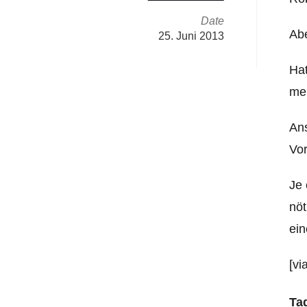
Date
Abe
25. Juni 2013
Hat
men
Ans
Vor
Je 
nöt
ein
[vi
Ta