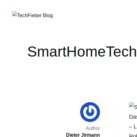
SmartHomeTech |
Das
– L
Author
Dieter Jirmann
Rob