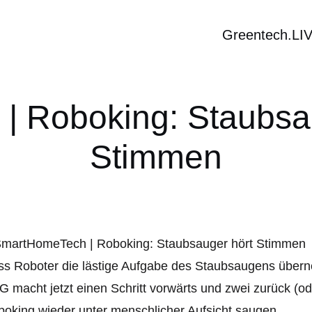
Greentech.LI
 Roboking: Staubsa
Stimmen
s Roboter die lästige Aufgabe des Staubsaugens überneh
G macht jetzt einen Schritt vorwärts und zwei zurück (o
oking wieder unter menschlicher Aufsicht saugen.