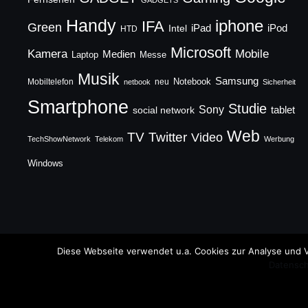
GADGETS
Handy
iphone
IFA
Green
iPad
Intel
iPod
HTD
Microsoft
Mobile
Kamera
Medien
Laptop
Messe
Musik
Samsung
Notebook
Mobiltelefon
neu
netbook
Sicherheit
Smartphone
Studie
Sony
social network
tablet
Web
TV
Twitter
Video
TechShowNetwork
Telekom
Werbung
Windows
Copyright © 2026 TechFieber Blog
Diese Webseite verwendet u.a. Cookies zur Analyse und V
Datensch
Designed by
WPZOOM