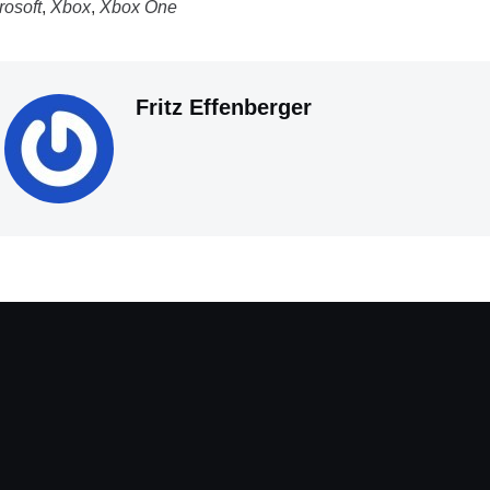
rosoft
,
Xbox
,
Xbox One
Fritz Effenberger