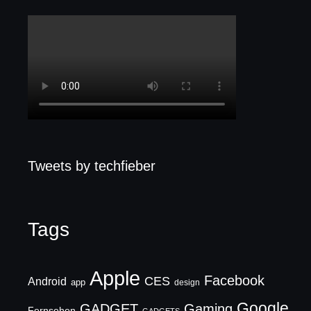
Tweets by techfieber
Tags
Apple
Facebook
CES
Android
app
design
Google
GADGET
Gaming
Fernsehen