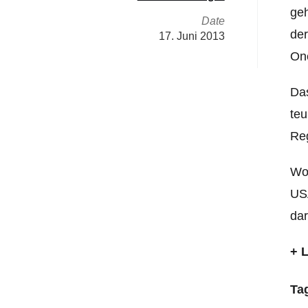
geh
Date
der
17. Juni 2013
One
Das
teu
Reg
Wom
USA
dar
+ 
Ta