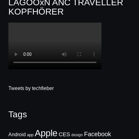
LAGOOxN ANC TRAVELLER
KOPFHÖRER
Tweets by techfieber
Tags
Apple
Facebook
CES
Android
app
design