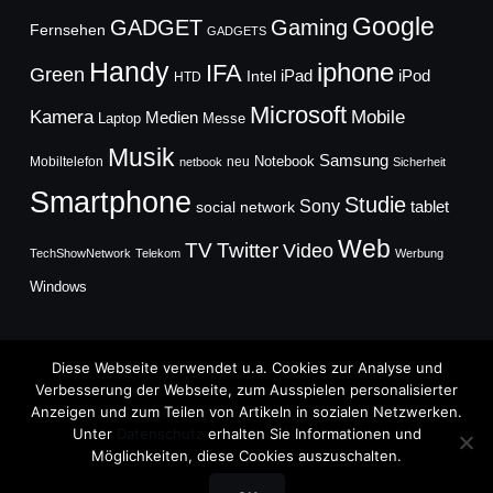
Google
GADGET
Gaming
Fernsehen
GADGETS
Handy
iphone
IFA
Green
iPad
Intel
iPod
HTD
Microsoft
Mobile
Kamera
Medien
Laptop
Messe
Musik
Samsung
Notebook
Mobiltelefon
neu
netbook
Sicherheit
Smartphone
Studie
Sony
social network
tablet
Web
TV
Twitter
Video
TechShowNetwork
Telekom
Werbung
Windows
Diese Webseite verwendet u.a. Cookies zur Analyse und
Verbesserung der Webseite, zum Ausspielen personalisierter
Anzeigen und zum Teilen von Artikeln in sozialen Netzwerken.
Copyright © 2026
Unter
Datenschutz
erhalten Sie Informationen und
TechFieber Blog
Möglichkeiten, diese Cookies auszuschalten.
Designed by
WPZOOM