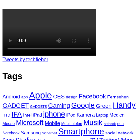
Tweets by techfieber
Tags
Apple
Facebook
CES
Android
Fernsehen
app
design
Handy
Google
GADGET
Gaming
Green
GADGETS
iphone
IFA
Kamera
iPad
Intel
iPod
Medien
Laptop
HTD
Musik
Microsoft
Mobile
Messe
Mobiltelefon
neu
netbook
Smartphone
Samsung
social network
Notebook
Sicherheit