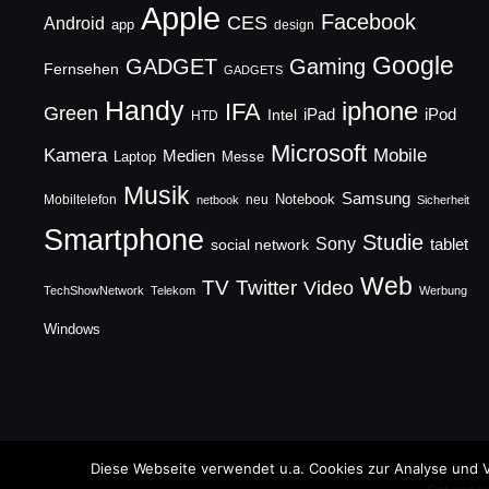
Apple
Facebook
CES
Android
app
design
Google
GADGET
Gaming
Fernsehen
GADGETS
Handy
iphone
IFA
Green
iPad
Intel
iPod
HTD
Microsoft
Mobile
Kamera
Medien
Laptop
Messe
Musik
Samsung
Notebook
Mobiltelefon
neu
netbook
Sicherheit
Smartphone
Studie
Sony
social network
tablet
Web
TV
Twitter
Video
TechShowNetwork
Telekom
Werbung
Windows
Copyright © 2026 TechFieber Blog
Diese Webseite verwendet u.a. Cookies zur Analyse und V