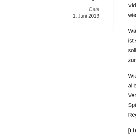
Vid
Date
wie
1. Juni 2013
Wäh
ist
sol
zu
Wi
all
Ver
Spi
Re
[
Li