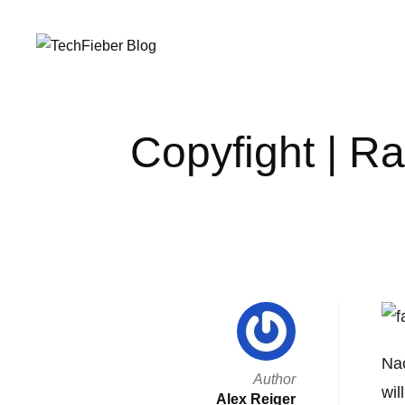
Copyfight | R
Nac
Author
wil
Alex Reiger