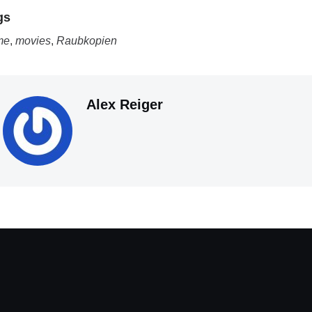
gs
me
,
movies
,
Raubkopien
Alex Reiger