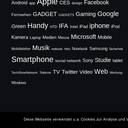
Apple
Facebook
CES
Android
app
design
Google
GADGET
Gaming
Fernsehen
GADGETS
Handy
iphone
IFA
Green
iPad
Intel
iPod
HTD
Microsoft
Mobile
Kamera
Medien
Laptop
Messe
Musik
Samsung
Notebook
Mobiltelefon
neu
netbook
Sicherheit
Smartphone
Studie
Sony
social network
tablet
Web
TV
Twitter
Video
TechShowNetwork
Telekom
Werbung
Windows
Copyright © 2026 TechFieber Blog
Diese Webseite verwendet u.a. Cookies zur Analyse und V
Datensch
Designed by
WPZOOM