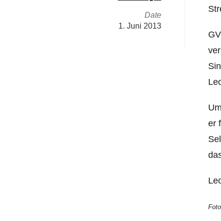
Str
Date
1. Juni 2013
GVU
ver
Sin
Le
Um 
er 
Sel
das
Leo
Fot