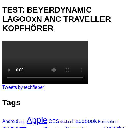
TEST: BEYERDYNAMIC
LAGOOxN ANC TRAVELLER
KOPFHÖRER
Tweets by techfieber
Tags
Apple
Facebook
CES
Android
Fernsehen
app
design