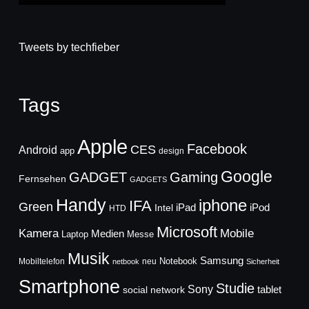
Tweets by techfieber
Tags
Apple
Facebook
CES
Android
app
design
Google
GADGET
Gaming
Fernsehen
GADGETS
Handy
iphone
IFA
Green
iPad
Intel
iPod
HTD
Microsoft
Mobile
Kamera
Medien
Laptop
Messe
Musik
Samsung
Notebook
Mobiltelefon
neu
netbook
Sicherheit
Smartphone
Studie
Sony
social network
tablet