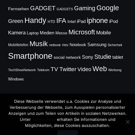
Google
GADGET
Gaming
Fernsehen
GADGETS
Handy
iphone
IFA
Green
iPad
Intel
iPod
HTD
Microsoft
Mobile
Kamera
Medien
Laptop
Messe
Musik
Samsung
Notebook
Mobiltelefon
neu
netbook
Sicherheit
Smartphone
Studie
Sony
social network
tablet
Web
TV
Twitter
Video
TechShowNetwork
Telekom
Werbung
Windows
Diese Webseite verwendet u.a. Cookies zur Analyse und
Verbesserung der Webseite, zum Ausspielen personalisierter
Anzeigen und zum Teilen von Artikeln in sozialen Netzwerken.
Copyright © 2026
Unter
Datenschutz
erhalten Sie Informationen und
TechFieber Blog
Möglichkeiten, diese Cookies auszuschalten.
Designed by
WPZOOM