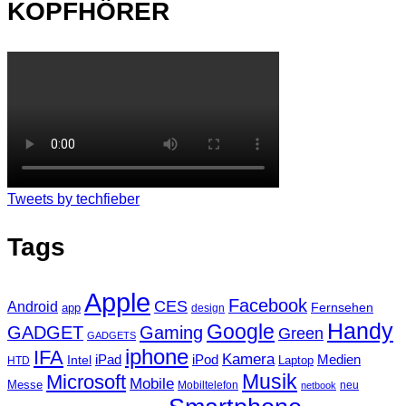
KOPFHÖRER
Tweets by techfieber
Tags
Apple
Facebook
CES
Android
Fernsehen
app
design
Handy
Google
GADGET
Gaming
Green
GADGETS
iphone
IFA
Kamera
iPad
Intel
iPod
Medien
Laptop
HTD
Musik
Microsoft
Mobile
Messe
Mobiltelefon
neu
netbook