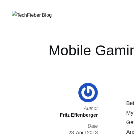
Mobile Gamin
Be
Author
MyG
Fritz Effenberger
Ger
Date
Ans
23. April 2013