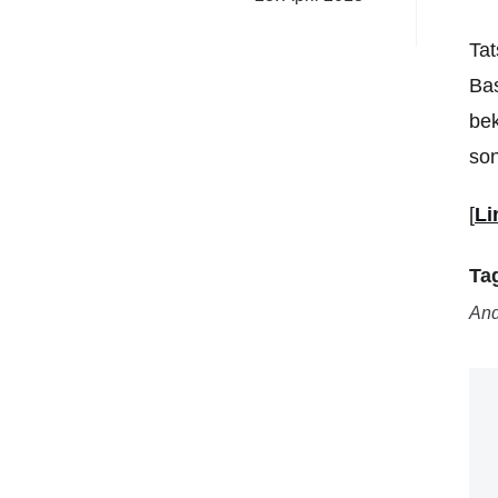
Tat
Bas
bek
son
[
Li
Ta
And