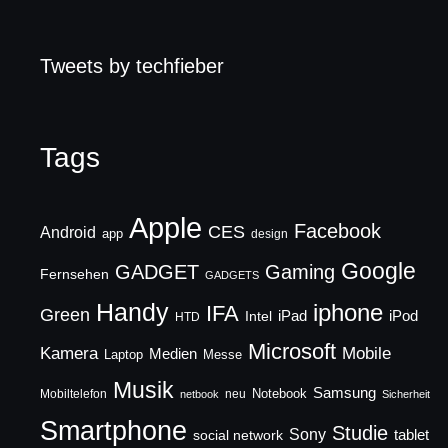
Tweets by techfieber
Tags
Apple
Facebook
CES
Android
app
design
Google
GADGET
Gaming
Fernsehen
GADGETS
Handy
iphone
IFA
Green
iPad
Intel
iPod
HTD
Microsoft
Mobile
Kamera
Medien
Laptop
Messe
Musik
Samsung
Notebook
Mobiltelefon
neu
netbook
Sicherheit
Smartphone
Studie
Sony
social network
tablet