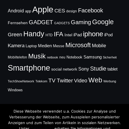
Apple
Facebook
CES
Android
app
design
Google
GADGET
Gaming
Fernsehen
GADGETS
Handy
iphone
IFA
Green
iPad
Intel
iPod
HTD
Microsoft
Mobile
Kamera
Medien
Laptop
Messe
Musik
Samsung
Notebook
Mobiltelefon
neu
netbook
Sicherheit
Smartphone
Studie
Sony
social network
tablet
Web
TV
Twitter
Video
TechShowNetwork
Telekom
Werbung
Windows
Diese Webseite verwendet u.a. Cookies zur Analyse und
Verbesserung der Webseite, zum Ausspielen personalisierter
Anzeigen und zum Teilen von Artikeln in sozialen Netzwerken.
Copyright © 2026
Unter
Datenschutz
erhalten Sie Informationen und