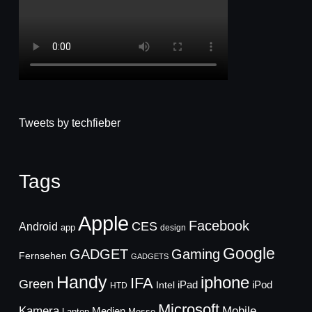
Tweets by techfieber
Tags
Apple
Facebook
CES
Android
app
design
Google
GADGET
Gaming
Fernsehen
GADGETS
Handy
iphone
IFA
Green
iPad
Intel
iPod
HTD
Microsoft
Mobile
Kamera
Medien