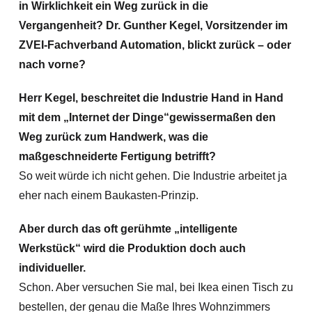
in Wirklichkeit ein Weg zur
ück in die
Vergangenheit? Dr. Gunther Kegel, Vorsitzender im
ZVEI-Fachverband Automation, blickt zur
ück – oder
nach vorne?
Herr Kegel, beschreitet die Industrie Hand in Hand
mit dem
„Internet der Dinge
“gewisserma
ßen den
Weg zur
ück zum Handwerk, was die
ma
ßgeschneiderte Fertigung betrifft?
So weit würde ich nicht gehen. Die Industrie arbeitet ja
eher nach einem Baukasten-Prinzip.
Aber durch das oft ger
ühmte
„intelligente
Werkst
ück
“ wird die Produktion doch auch
individueller.
Schon. Aber versuchen Sie mal, bei Ikea einen Tisch zu
bestellen, der genau die Maße Ihres Wohnzimmers