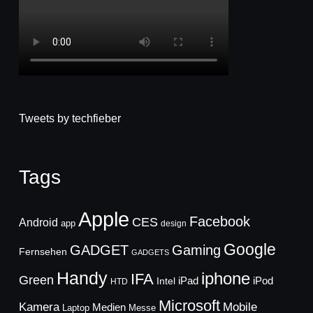
Tweets by techfieber
Tags
Apple
Facebook
CES
Android
app
design
Google
GADGET
Gaming
Fernsehen
GADGETS
Handy
iphone
IFA
Green
iPad
Intel
iPod
HTD
Microsoft
Mobile
Kamera
Medien
Laptop
Messe