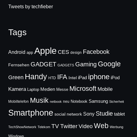
Tweets by techfieber
Tags
Apple
Facebook
CES
Android
app
design
Google
GADGET
Gaming
Fernsehen
GADGETS
Handy
iphone
IFA
Green
iPad
Intel
iPod
HTD
Microsoft
Mobile
Kamera
Medien
Laptop
Messe
Musik
Samsung
Notebook
Mobiltelefon
neu
netbook
Sicherheit
Smartphone
Studie
Sony
social network
tablet
Web
TV
Twitter
Video
TechShowNetwork
Telekom
Werbung
Windows